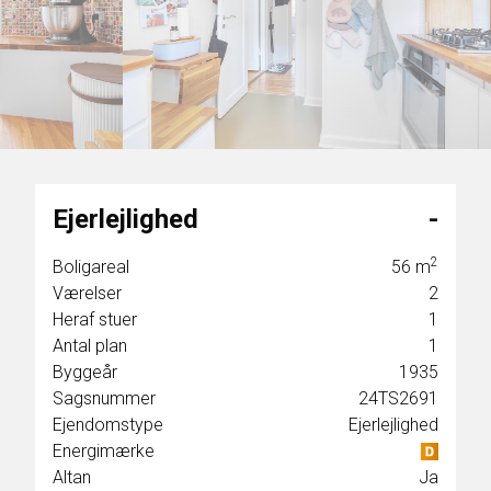
6
7
8
9
Ejerlejlighed
-
o
2
Boligareal
56
m
Værelser
2
Heraf stuer
1
Antal plan
1
Byggeår
1935
Sagsnummer
24TS2691
 er
Ejendomstype
Ejerlejlighed
er er
Energimærke
g
Altan
Ja
g.