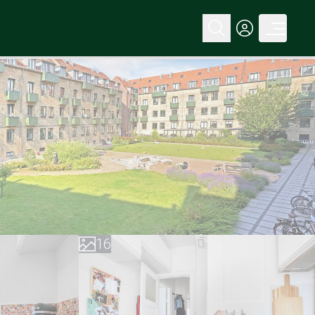
0
1
2
3
4
0
5
1
6
2
7
3
8
4
9
5