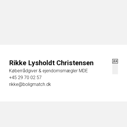
I den dejlige stue er der plads til både spisebord og sofaarrange
altan, hvor I kan nyde solens første stråler.
Lejligheden er beliggende i en veldrevet ejendom med en stor og
blomstrende buske. Her kan både børn og voksne hygge og nyde o
Rikke Lysholdt Christensen
Her kommer I til at bo med gode busforbindelser, både ud og ind a
Køberrådgiver & ejendomsmægler MDE
specialbutikker, dagligvarebutikker, træningscenter og meget mere
+45 29 70 02 57
rikke@boligmatch.dk
Vi glæder os til at vise jer rundt i denne indbydende og fuldkomme