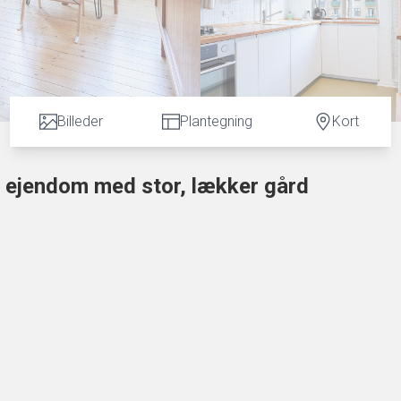
Billeder
Plantegning
Kort
et ejendom med stor, lækker gård
rv, udbydes nu en velholdt og hyggeligt indrettet lejlighed med hele t
ngsgang. Her er et praktisk, indbygget garderobeskab samt adgang til
kre fliser, velholdt sanitet og sælger har lavet microcement. I køkkenet
menter, træbordplader flot nyt linoleumsgulv og kvalitetshvidevarer. H
fen og et intimt og hyggeligt måltid for to. Lejligheden rummer et lyst o
md udsigt over den store gård og plads til både skabsvæg og dobbeltsen