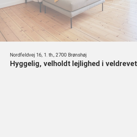
Nordfeldvej 16, 1. th., 2700 Brønshøj
Hyggelig, velholdt lejlighed i veldrev
Med en god beliggenhed i Brønshøj, blot 300 meter fra Brønshøj To
altaner og masser af naturligt lys.
Boligen inviterer indenfor via en god kombineret entré og fordeli
lejlighedens rum. Badeværelset er flot og moderne istandsat med læ
der valgt charmerende og smagfulde løsninger, med hvide skabsele
desuden etableret en hyggelig, lille spiseplads, ideel til morgenkaf
indretningsvenligt soveværelse med udgang til en hyggelig altan 