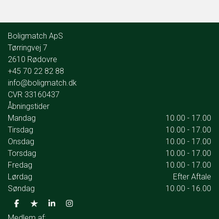
her.
Vi glæder os til at invitere jer indenfor, så i selv kan mærke stemningen i
denne lyse og indbydende bolig, der perfekt favner børnefamilien.
Boligmatch ApS
Tørringvej 7
2610
Rødovre
+45 70 22 82 88
info@boligmatch.dk
CVR
33160437
Åbningstider
Mandag
10.00 - 17.00
Tirsdag
10.00 - 17.00
Onsdag
10.00 - 17.00
Torsdag
10.00 - 17.00
Fredag
10.00 - 17.00
Lørdag
Efter Aftale
Søndag
10.00 - 16.00
Medlem af: